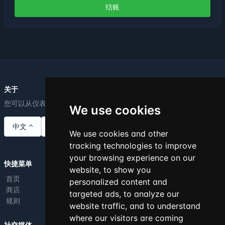
结账
关于
您可以从仪表板编辑此文本。
We use cookies
中文
We use cookies and other
tracking technologies to improve
your browsing experience on our
快捷菜单
website, to show you
首页
personalized content and
商店
targeted ads, to analyze our
规则
website traffic, and to understand
where our visitors are coming
社交媒体