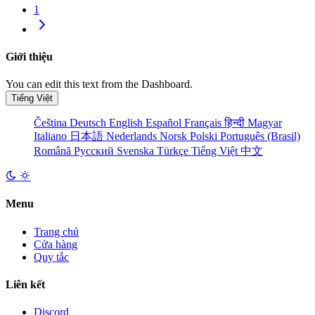
1
Giới thiệu
You can edit this text from the Dashboard.
Tiếng Việt
Čeština
Deutsch
English
Español
Français
हिन्दी
Magyar
Italiano
日本語
Nederlands
Norsk
Polski
Português (Brasil)
Română
Русский
Svenska
Türkçe
Tiếng Việt
中文
Menu
Trang chủ
Cửa hàng
Quy tắc
Liên kết
Discord