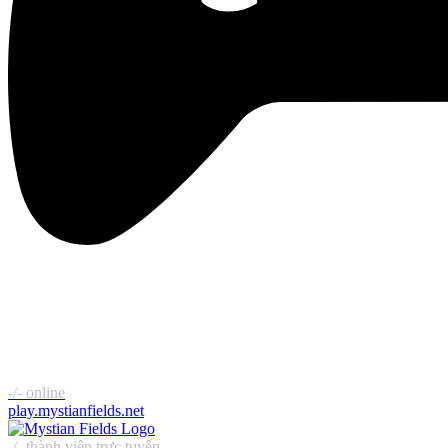
-/-
online
play.mystianfields.net
-/-
thành viên trực tuyến